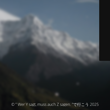
© ” Wer Y sagt, muss auch Z sagen. ”で行こう 2025