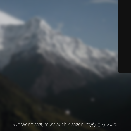
© ” Wer Y sagt, muss auch Z sagen. ”で行こう 2025