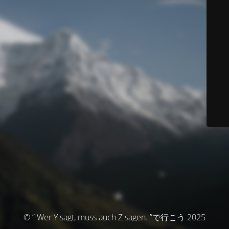
© ” Wer Y sagt, muss auch Z sagen. ”で行こう 2025