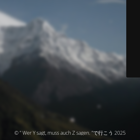
© ” Wer Y sagt, muss auch Z sagen. ”で行こう 2025