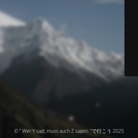
© ” Wer Y sagt, muss auch Z sagen. ”で行こう 2025