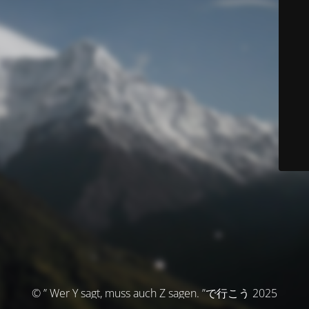
© ” Wer Y sagt, muss auch Z sagen. ”で行こう 2025