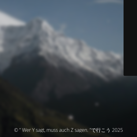
© ” Wer Y sagt, muss auch Z sagen. ”で行こう 2025