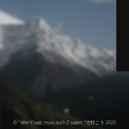
© ” Wer Y sagt, muss auch Z sagen. ”で行こう 2025