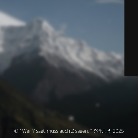
© ” Wer Y sagt, muss auch Z sagen. ”で行こう 2025