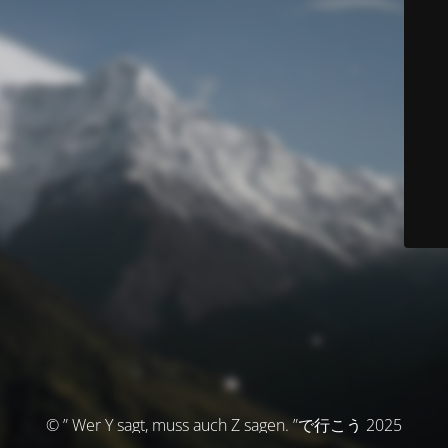
© ” Wer Y sagt, muss auch Z sagen. ”で行こう 2025