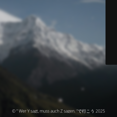
© ” Wer Y sagt, muss auch Z sagen. ”で行こう 2025