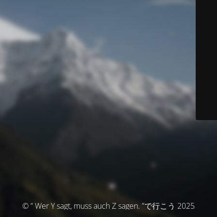
© ” Wer Y sagt, muss auch Z sagen. ”で行こう 2025