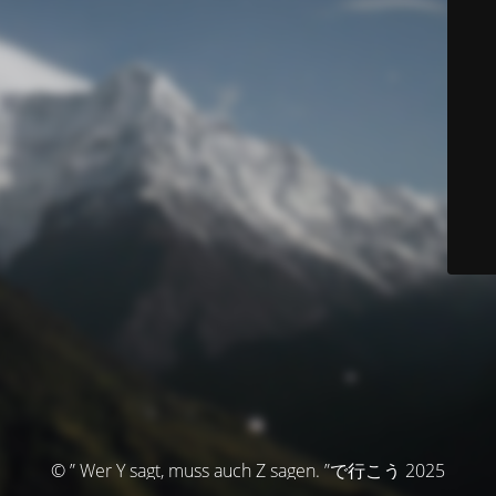
© ” Wer Y sagt, muss auch Z sagen. ”で行こう 2025