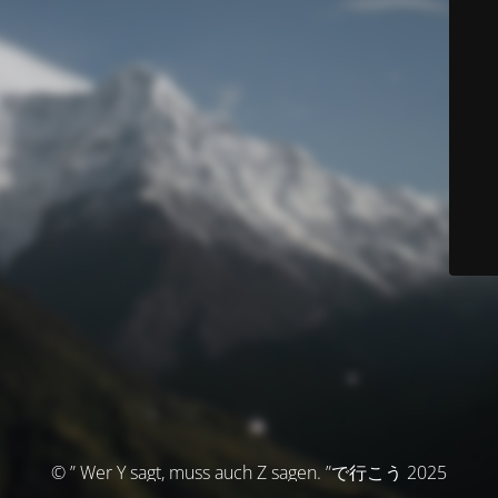
© ” Wer Y sagt, muss auch Z sagen. ”で行こう 2025