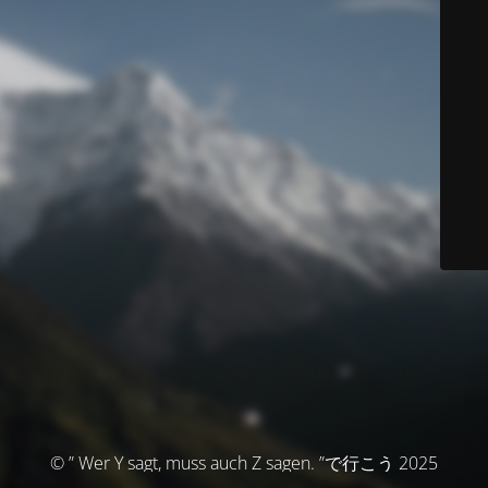
© ” Wer Y sagt, muss auch Z sagen. ”で行こう 2025