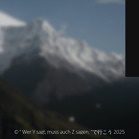
© ” Wer Y sagt, muss auch Z sagen. ”で行こう 2025