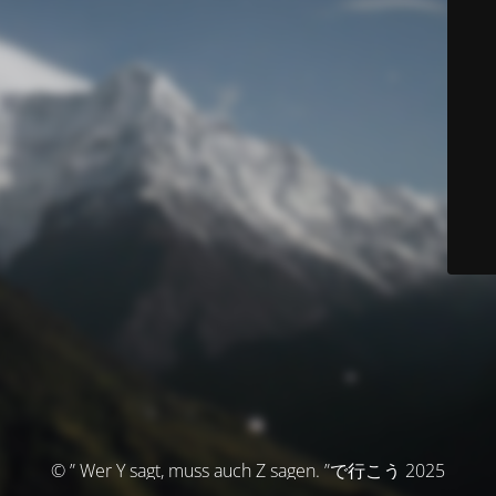
© ” Wer Y sagt, muss auch Z sagen. ”で行こう 2025