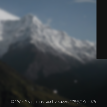
© ” Wer Y sagt, muss auch Z sagen. ”で行こう 2025