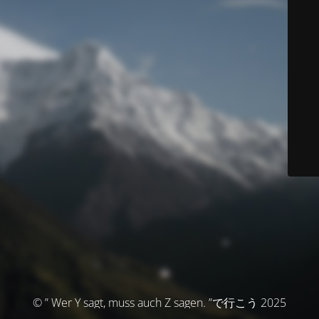
© ” Wer Y sagt, muss auch Z sagen. ”で行こう 2025