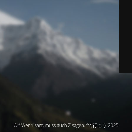
© ” Wer Y sagt, muss auch Z sagen. ”で行こう 2025