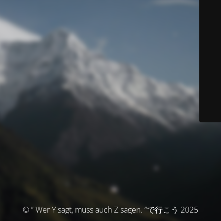
© ” Wer Y sagt, muss auch Z sagen. ”で行こう 2025