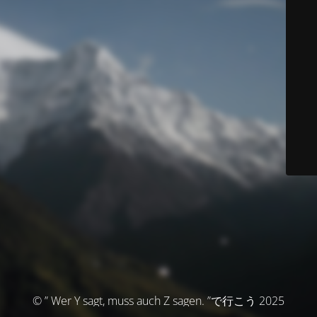
© ” Wer Y sagt, muss auch Z sagen. ”で行こう 2025