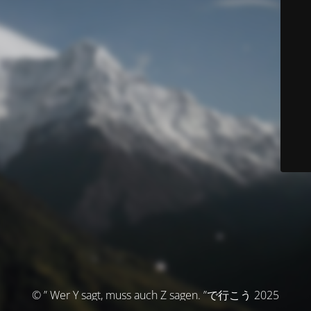
© ” Wer Y sagt, muss auch Z sagen. ”で行こう 2025