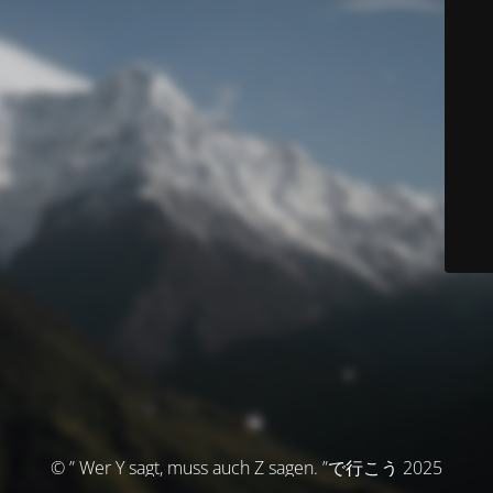
© ” Wer Y sagt, muss auch Z sagen. ”で行こう 2025