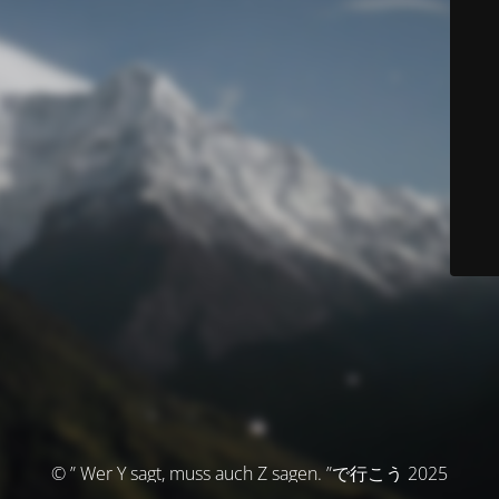
© ” Wer Y sagt, muss auch Z sagen. ”で行こう 2025