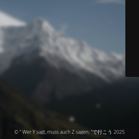
© ” Wer Y sagt, muss auch Z sagen. ”で行こう 2025