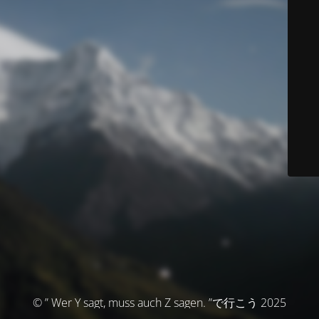
© ” Wer Y sagt, muss auch Z sagen. ”で行こう 2025