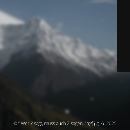
© ” Wer Y sagt, muss auch Z sagen. ”で行こう 2025