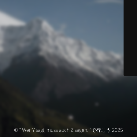
© ” Wer Y sagt, muss auch Z sagen. ”で行こう 2025