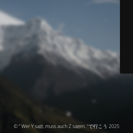
© ” Wer Y sagt, muss auch Z sagen. ”で行こう 2025