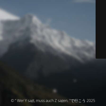
© ” Wer Y sagt, muss auch Z sagen. ”で行こう 2025