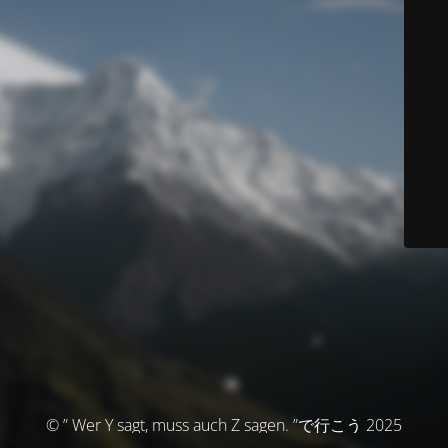
© ” Wer Y sagt, muss auch Z sagen. ”で行こう 2025