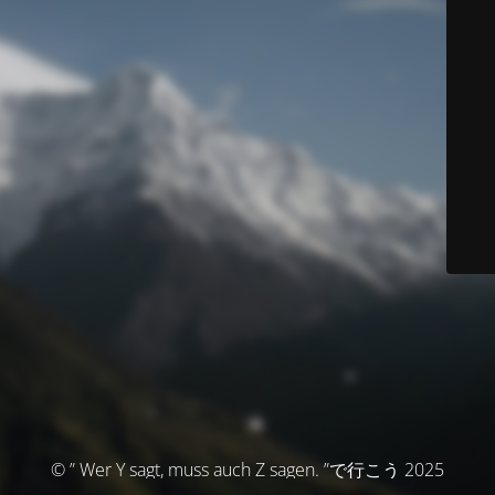
© ” Wer Y sagt, muss auch Z sagen. ”で行こう 2025