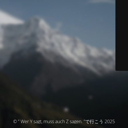
© ” Wer Y sagt, muss auch Z sagen. ”で行こう 2025