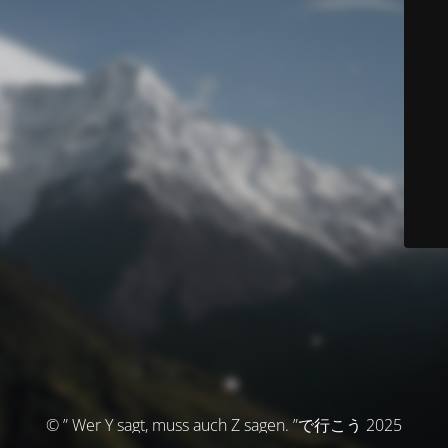
© ” Wer Y sagt, muss auch Z sagen. ”で行こう 2025