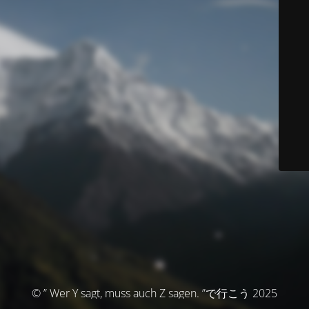
© ” Wer Y sagt, muss auch Z sagen. ”で行こう 2025