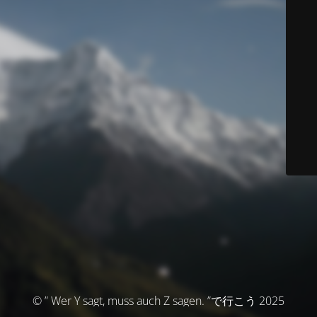
© ” Wer Y sagt, muss auch Z sagen. ”で行こう 2025