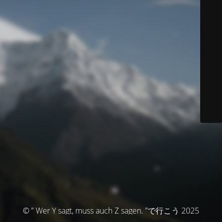
© ” Wer Y sagt, muss auch Z sagen. ”で行こう 2025