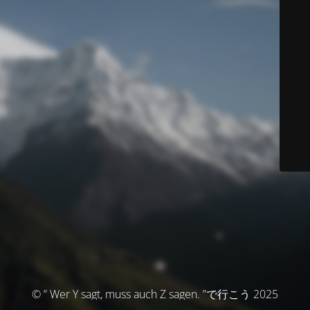
© ” Wer Y sagt, muss auch Z sagen. ”で行こう 2025