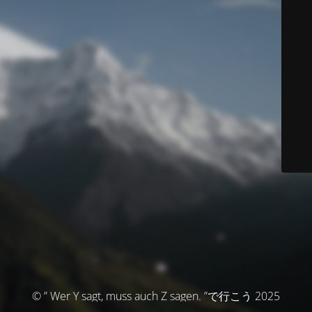
© ” Wer Y sagt, muss auch Z sagen. ”で行こう 2025