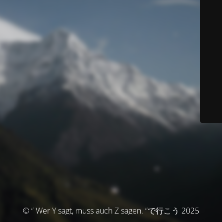
© ” Wer Y sagt, muss auch Z sagen. ”で行こう 2025