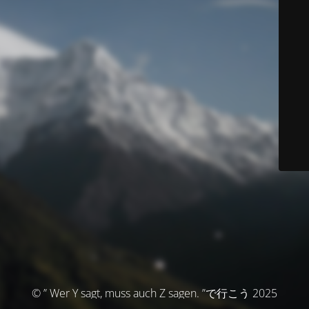
© ” Wer Y sagt, muss auch Z sagen. ”で行こう 2025