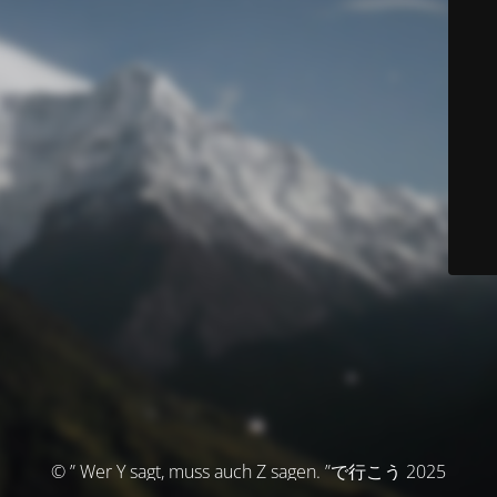
© ” Wer Y sagt, muss auch Z sagen. ”で行こう 2025