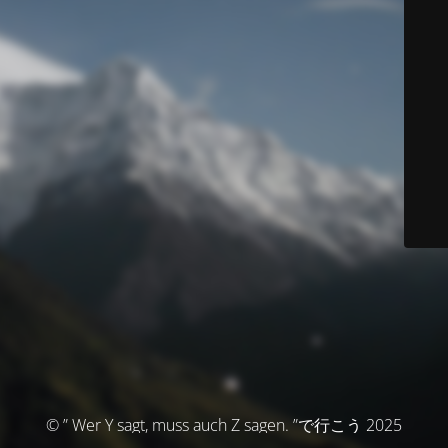
© ” Wer Y sagt, muss auch Z sagen. ”で行こう 2025