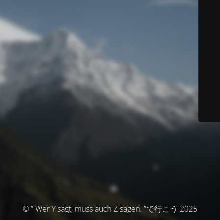
© ” Wer Y sagt, muss auch Z sagen. ”で行こう 2025