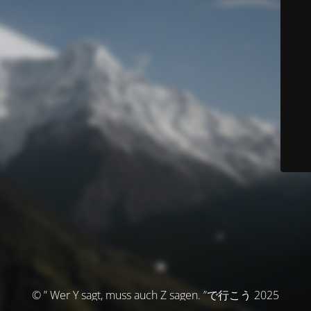
© ” Wer Y sagt, muss auch Z sagen. ”で行こう 2025