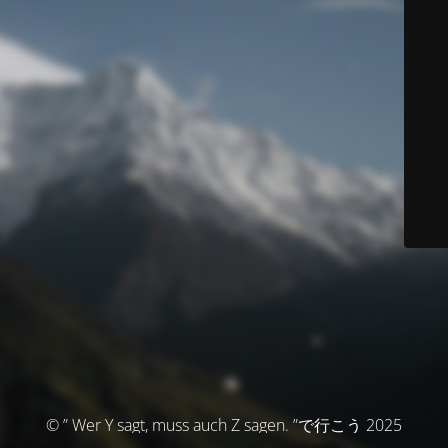
© ” Wer Y sagt, muss auch Z sagen. ”で行こう 2025