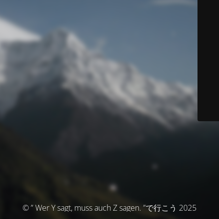
© ” Wer Y sagt, muss auch Z sagen. ”で行こう 2025