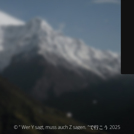
© ” Wer Y sagt, muss auch Z sagen. ”で行こう 2025