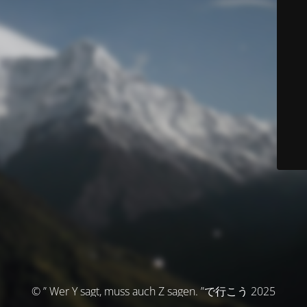
© ” Wer Y sagt, muss auch Z sagen. ”で行こう 2025